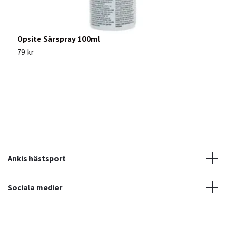
Opsite Sårspray 100ml
G
79 kr
1
Ankis hästsport
Sociala medier