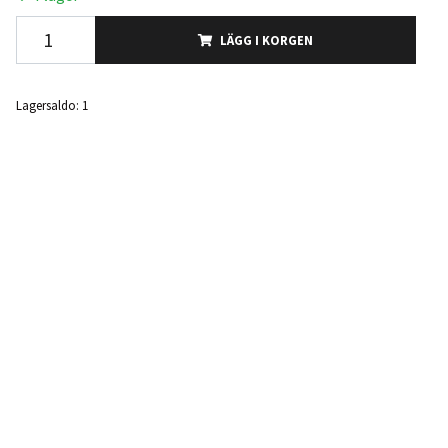
LÄGG I KORGEN
Lagersaldo:
1