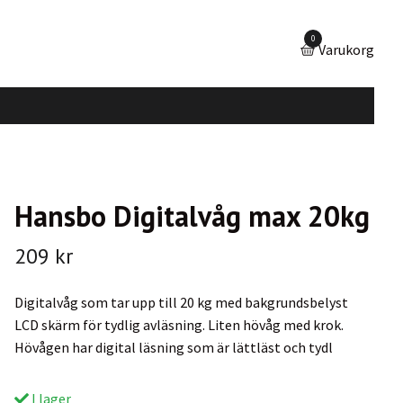
0
Varukorg
Hansbo Digitalvåg max 20kg
209 kr
Digitalvåg som tar upp till 20 kg med bakgrundsbelyst
LCD skärm för tydlig avläsning. Liten hövåg med krok.
Hövågen har digital läsning som är lättläst och tydl
I lager