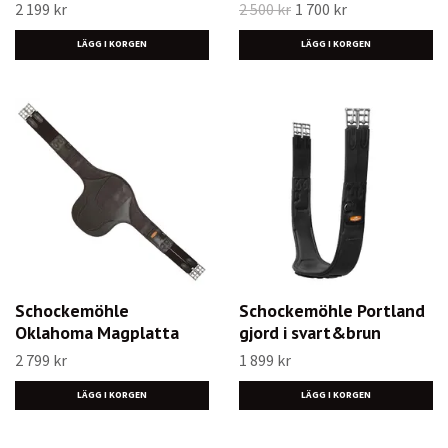
2 199 kr
2 500 kr
1 700 kr
LÄGG I KORGEN
LÄGG I KORGEN
Schockemöhle
Schockemöhle Portland
Oklahoma Magplatta
gjord i svart&brun
2 799 kr
1 899 kr
LÄGG I KORGEN
LÄGG I KORGEN