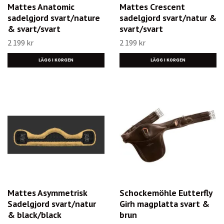
Mattes Anatomic
Mattes Crescent
sadelgjord svart/nature
sadelgjord svart/natur &
& svart/svart
svart/svart
2 199 kr
2 199 kr
LÄGG I KORGEN
LÄGG I KORGEN
Mattes Asymmetrisk
Schockemöhle Eutterfly
Sadelgjord svart/natur
Girh magplatta svart &
& black/black
brun