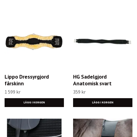
Lippo Dressyrgjord
HG Sadelgjord
fårskinn
Anatomisk svart
1 599 kr
359 kr
LÄGG I KORGEN
LÄGG I KORGEN