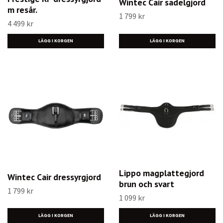
Wintec Cair sadelgjord
m resår.
1 799 kr
4 499 kr
LÄGG I KORGEN
LÄGG I KORGEN
Lippo magplattegjord
Wintec Cair dressyrgjord
brun och svart
1 799 kr
1 099 kr
LÄGG I KORGEN
LÄGG I KORGEN