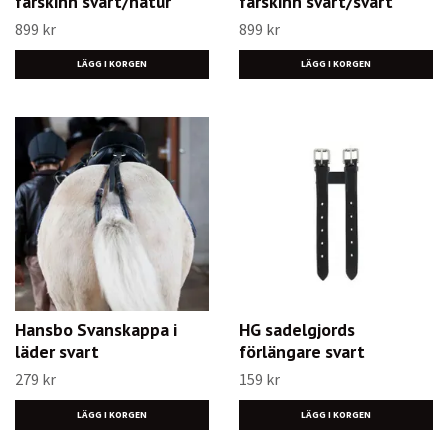
fårskinn svart/natur
fårskinn svart/svart
899 kr
899 kr
LÄGG I KORGEN
LÄGG I KORGEN
Hansbo Svanskappa i
HG sadelgjords
läder svart
förlängare svart
279 kr
159 kr
LÄGG I KORGEN
LÄGG I KORGEN