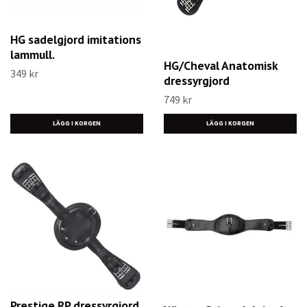
HG sadelgjord imitations
lammull.
HG/Cheval Anatomisk
349 kr
dressyrgjord
749 kr
LÄGG I KORGEN
LÄGG I KORGEN
Prestige RP dressyrgjord