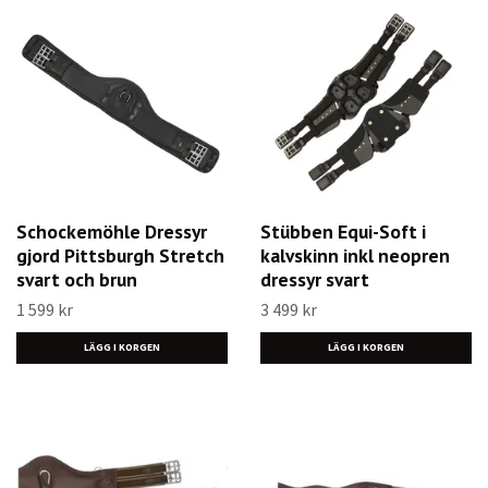
Schockemöhle Dressyr
Stübben Equi-Soft i
gjord Pittsburgh Stretch
kalvskinn inkl neopren
svart och brun
dressyr svart
1 599 kr
3 499 kr
LÄGG I KORGEN
LÄGG I KORGEN