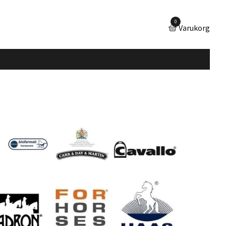
0
Varukorg