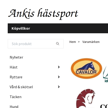
Köpvillkor
Hem
Varumärken
Nyheter
Häst
Ryttare
Vård & skötsel
Täcken
Hund