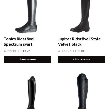
Tonics Ridstövel
Jupiter Ridstövel Style
Spectrum svart
Velvet black
4 399 kr
3 739 kr
4 399 kr
3 739 kr
LÄGG I KORGEN
LÄGG I KORGEN