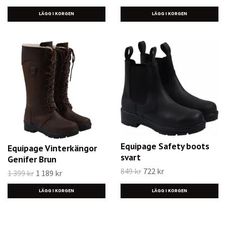
LÄGG I KORGEN
LÄGG I KORGEN
Equipage Safety boots
Equipage Vinterkängor
svart
Genifer Brun
849 kr
722 kr
1 399 kr
1 189 kr
LÄGG I KORGEN
LÄGG I KORGEN