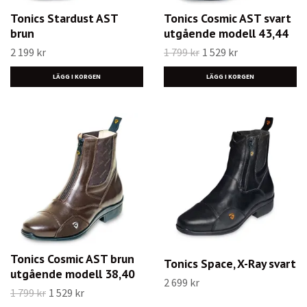
Tonics Stardust AST
Tonics Cosmic AST svart
brun
utgående modell 43,44
2 199 kr
1 799 kr
1 529 kr
LÄGG I KORGEN
LÄGG I KORGEN
Tonics Cosmic AST brun
Tonics Space, X-Ray svart
utgående modell 38,40
2 699 kr
1 799 kr
1 529 kr