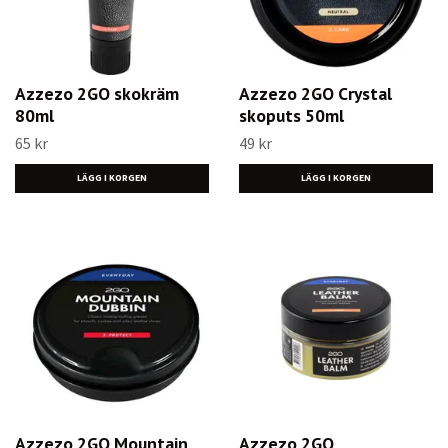
Azzezo 2GO skokräm
Azzezo 2GO Crystal
80ml
skoputs 50ml
65 kr
49 kr
LÄGG I KORGEN
LÄGG I KORGEN
Azzezo 2GO Mountain
Azzezo 2GO