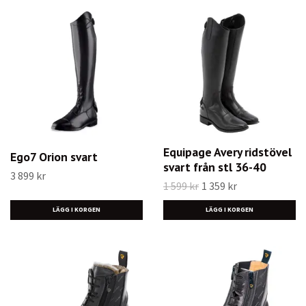
Equipage Avery ridstövel
Ego7 Orion svart
svart från stl 36-40
3 899 kr
1 599 kr
1 359 kr
LÄGG I KORGEN
LÄGG I KORGEN