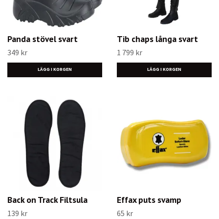
Panda stövel svart
Tib chaps långa svart
349 kr
1 799 kr
LÄGG I KORGEN
LÄGG I KORGEN
Back on Track Filtsula
Effax puts svamp
139 kr
65 kr