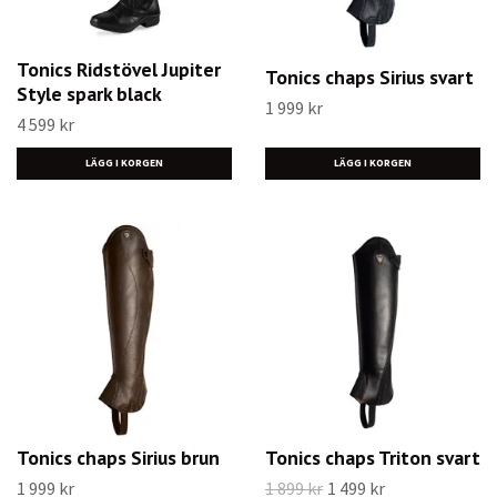
Tonics Ridstövel Jupiter
Tonics chaps Sirius svart
Style spark black
1 999 kr
4 599 kr
LÄGG I KORGEN
LÄGG I KORGEN
Tonics chaps Sirius brun
Tonics chaps Triton svart
1 999 kr
1 899 kr
1 499 kr