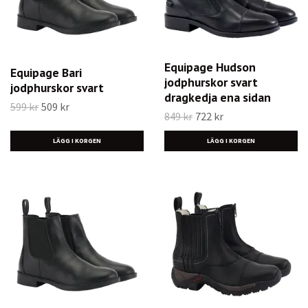
Equipage Hudson
Equipage Bari
jodphurskor svart
jodphurskor svart
dragkedja ena sidan
599 kr
509 kr
849 kr
722 kr
LÄGG I KORGEN
LÄGG I KORGEN