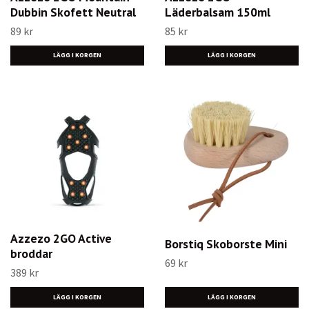
Dubbin Skofett Neutral
Läderbalsam 150ml
89 kr
85 kr
Azzezo 2GO Active
Borstiq Skoborste Mini
broddar
69 kr
389 kr
LÄGG I KORGEN