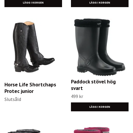
LÄGG I KORGEN
LÄGG I KORGEN
Paddock stövel hög
Horse Life Shortchaps
svart
Protec junior
499 kr
Slutsåld
LÄGG I KORGEN