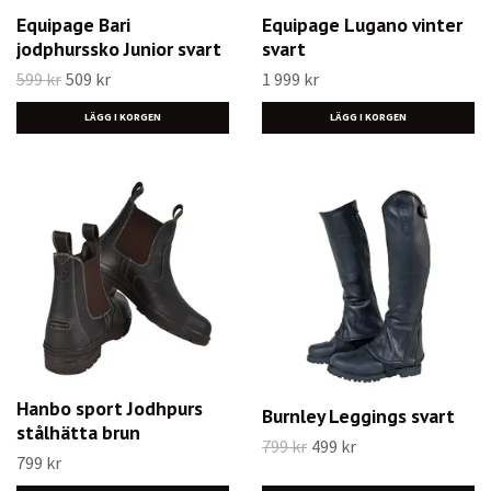
Equipage Bari
Equipage Lugano vinter
jodphurssko Junior svart
svart
599 kr
509 kr
1 999 kr
LÄGG I KORGEN
LÄGG I KORGEN
Hanbo sport Jodhpurs
Burnley Leggings svart
stålhätta brun
799 kr
499 kr
799 kr