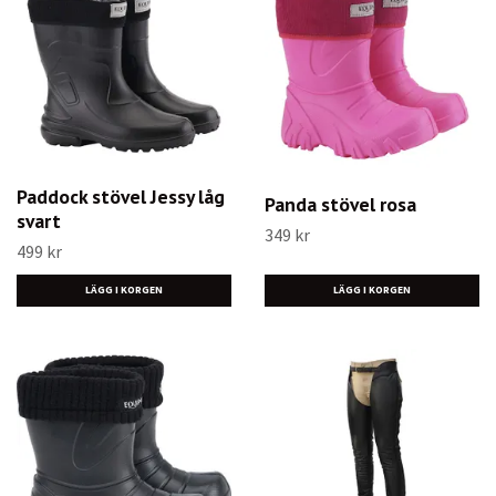
Paddock stövel Jessy låg
Panda stövel rosa
svart
349 kr
499 kr
LÄGG I KORGEN
LÄGG I KORGEN