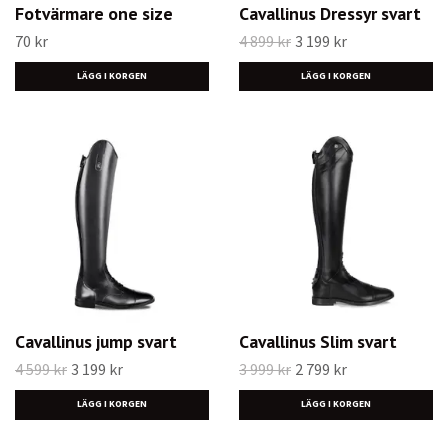
Fotvärmare one size
Cavallinus Dressyr svart
70 kr
4 899 kr
3 199 kr
LÄGG I KORGEN
Cavallinus jump svart
Cavallinus Slim svart
4 599 kr
3 199 kr
3 999 kr
2 799 kr
LÄGG I KORGEN
LÄGG I KORGEN