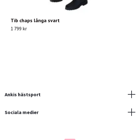
Tib chaps långa svart
C
1 799 kr
3
Ankis hästsport
Sociala medier