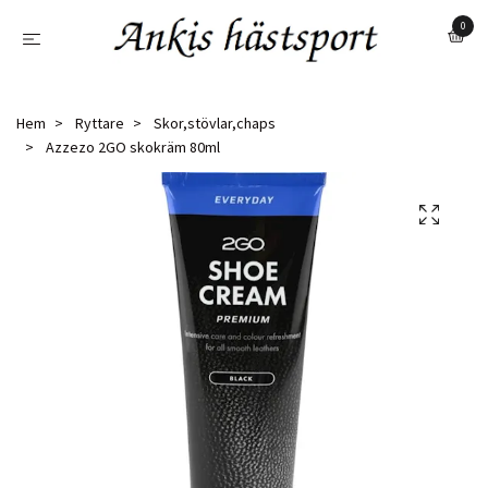
0
Hem
Ryttare
Skor,stövlar,chaps
Azzezo 2GO skokräm 80ml