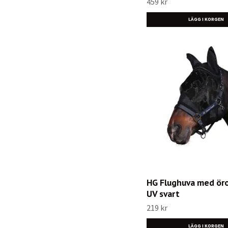
459 kr
HG Flughuva med öro
UV svart
219 kr
LÄGG I KORGEN