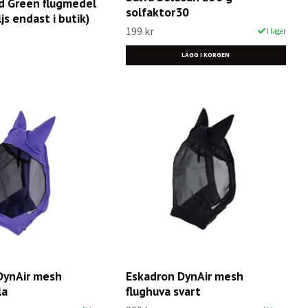
ld Green flugmedel
solfaktor30
js endast i butik)
199 kr
I lager
DynAir mesh
Eskadron DynAir mesh
la
flughuva svart