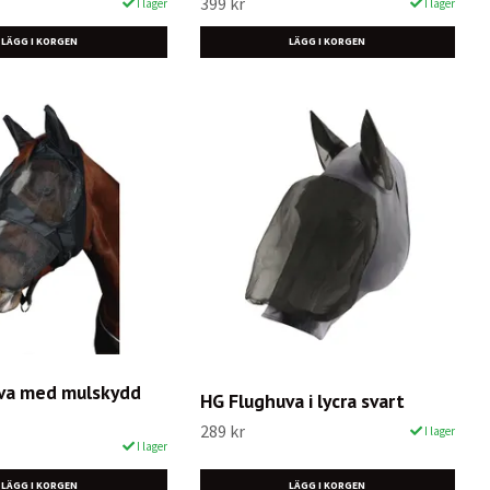
399 kr
I lager
I lager
LÄGG I KORGEN
LÄGG I KORGEN
va med mulskydd
HG Flughuva i lycra svart
289 kr
I lager
I lager
LÄGG I KORGEN
LÄGG I KORGEN