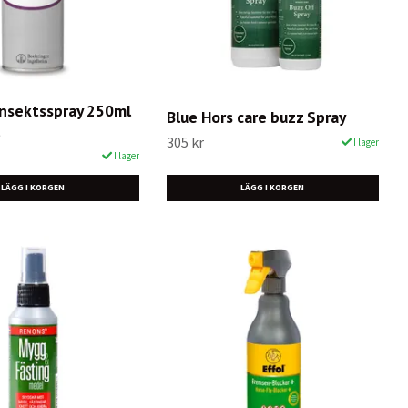
Insektsspray 250ml
Blue Hors care buzz Spray
305 kr
I lager
I lager
LÄGG I KORGEN
LÄGG I KORGEN