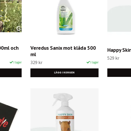
00ml och
Veredus Sanix mot klåda 500
Happy Ski
ml
529 kr
329 kr
I lager
I lager