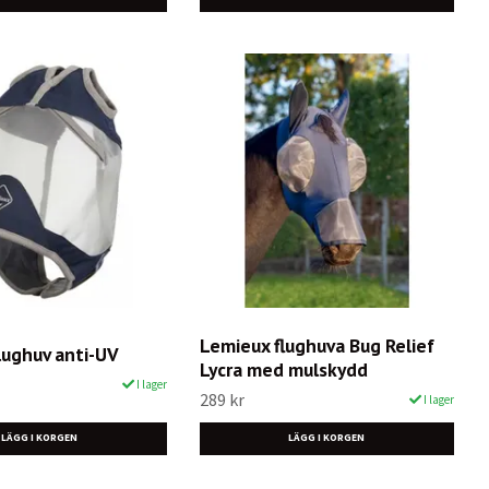
Lemieux flughuva Bug Relief
lughuv anti-UV
Lycra med mulskydd
I lager
289 kr
I lager
LÄGG I KORGEN
LÄGG I KORGEN