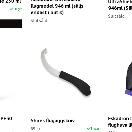
e 250 ml
UltraShie
flugmedel 946 ml (säljs
946ml (Säl
I lager
endast i butik)
Slutsåld
Slutsåld
 SPF30
Eskadron 
Shires flugäggskniv
flughuva li
69 kr
I lager