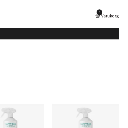
0
Varukorg