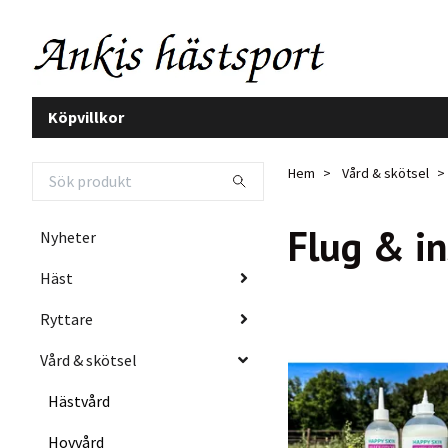
Köpvillkor
Hem
Vård & skötsel
Flug & i
Nyheter
Häst
Ryttare
Vård & skötsel
Hästvård
Hovvård