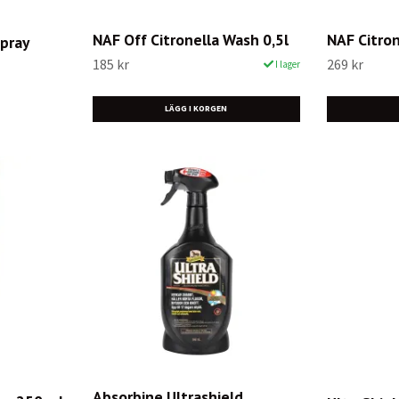
NAF Off Citronella Wash 0,5l
NAF Citro
pray
185 kr
269 kr
I lager
Absorbine Ultrashield