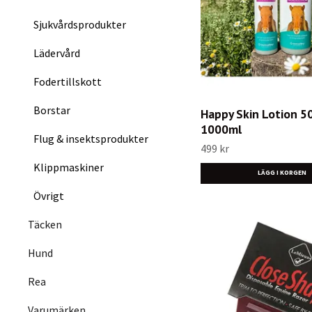
Sjukvårdsprodukter
Lädervård
Fodertillskott
Borstar
Happy Skin Lotion 5
1000ml
Flug & insektsprodukter
499 kr
Klippmaskiner
LÄGG I KORGEN
Övrigt
Täcken
Hund
Rea
Varumärken