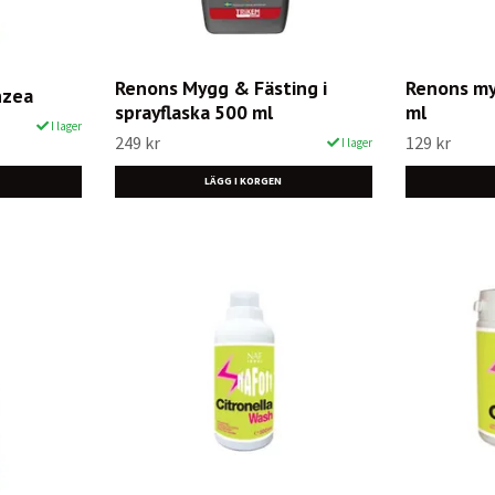
Renons Mygg & Fästing i
Renons my
nzea
sprayflaska 500 ml
ml
I lager
249 kr
129 kr
I lager