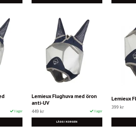
ed
Lemieux Flughuva med öron
Lemieux F
anti-UV
399 kr
449 kr
I lager
I lager
LÄGG I KORGEN