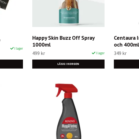
Happy Skin Buzz Off Spray
Centaura 
e
1000ml
och 400ml
I lager
499 kr
349 kr
I lager