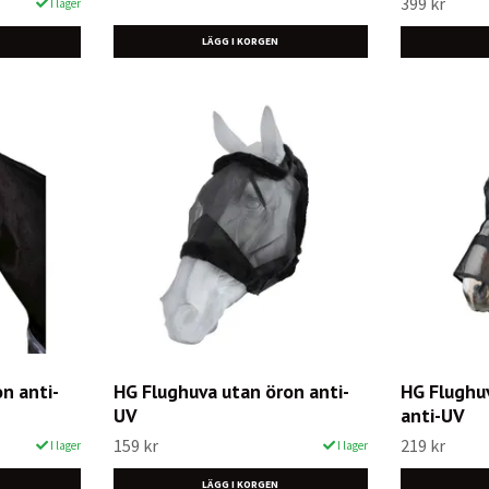
399 kr
I lager
n anti-
HG Flughuva utan öron anti-
HG Flughu
UV
anti-UV
159 kr
219 kr
I lager
I lager
LÄGG I KORGEN