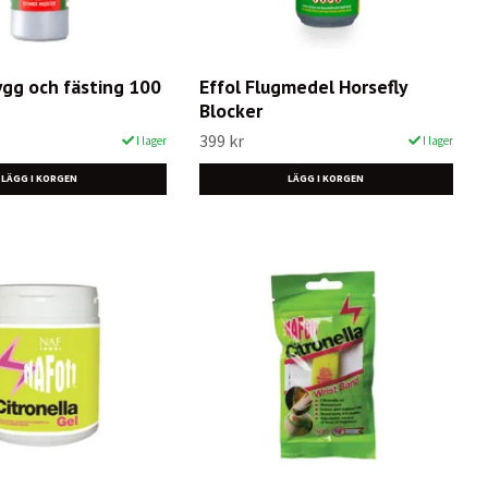
gg och fästing 100
Effol Flugmedel Horsefly
Blocker
399 kr
I lager
I lager