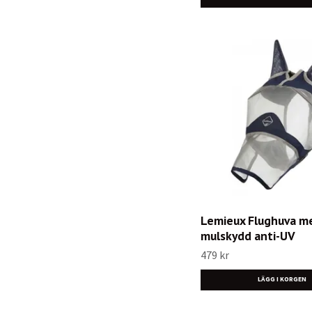
Lemieux Flughuva m
mulskydd anti-UV
479 kr
LÄGG I KORGEN