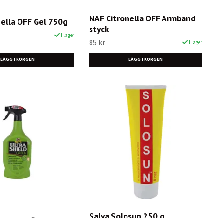
NAF Citronella OFF Armband
nella OFF Gel 750g
styck
I lager
85 kr
I lager
Salva Solosun 250 g