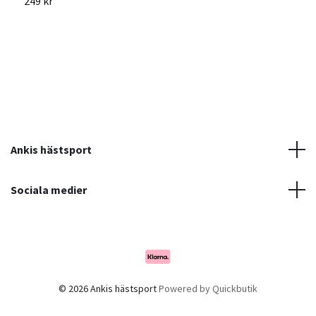
249 kr
3
Ankis hästsport
Sociala medier
© 2026 Ankis hästsport
Powered by Quickbutik