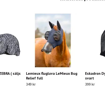
EBRA ( säljs
Lemieux flugluva LeMieux Bug
Eskadron D
Relief full
svart
349 kr
399 kr