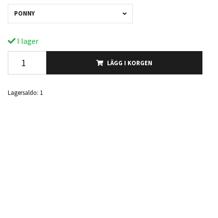
PONNY
I lager
LÄGG I KORGEN
Lagersaldo:
1