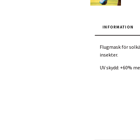
INFORMATION
Flugmask för solkä
insekter.
UV skydd: +60% me