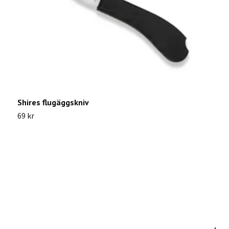
Shires flugäggskniv
S
69 kr
2