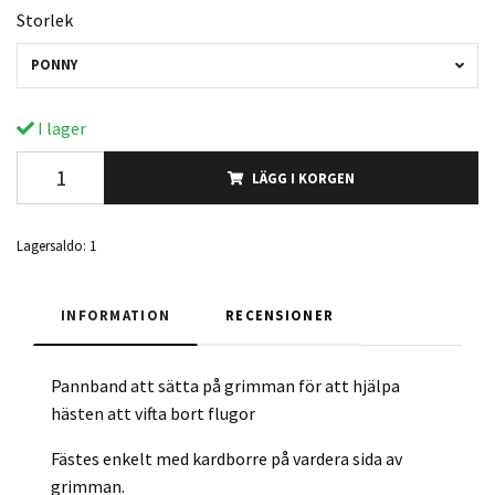
Storlek
PONNY
I lager
LÄGG I KORGEN
Lagersaldo:
1
INFORMATION
RECENSIONER
Pannband att sätta på grimman för att hjälpa
hästen att vifta bort flugor
Fästes enkelt med kardborre på vardera sida av
grimman.