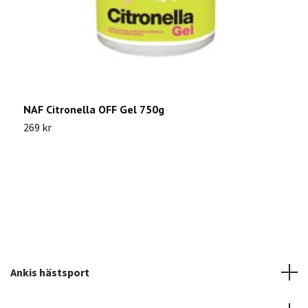
NAF Citronella OFF Gel 750g
C
269 kr
3
Ankis hästsport