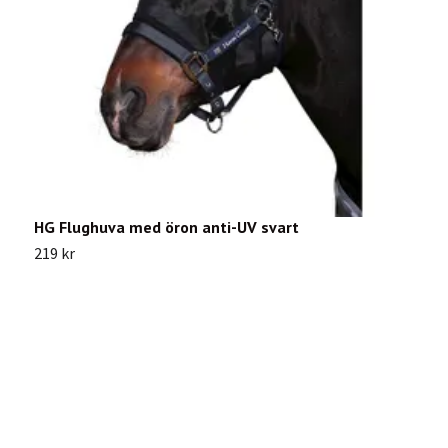
HG Flughuva med öron anti-UV svart
S
219 kr
3