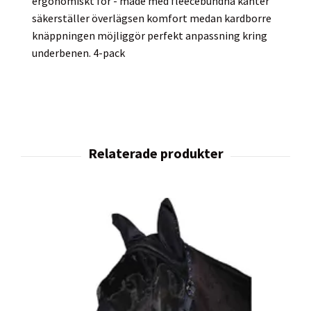
ergonomiskt for - made med fleecebundna kanter
säkerställer överlägsen komfort medan kardborre
knäppningen möjliggör perfekt anpassning kring
underbenen. 4-pack