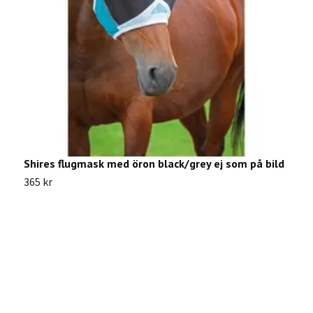
Shires flugmask med öron black/grey ej som på bild
L
365 kr
2