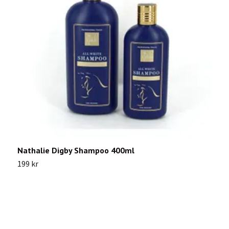
Nathalie Digby Shampoo 400ml
A
199 kr
2