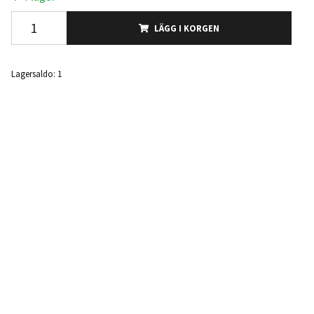
LÄGG I KORGEN
Lagersaldo:
1