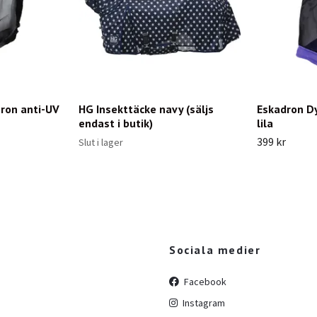
ron anti-UV
HG Insekttäcke navy (säljs
Eskadron D
endast i butik)
lila
399 kr
Slut i lager
Sociala medier
Facebook
Instagram