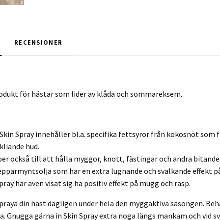
RECENSIONER
odukt för hästar som lider av klåda och sommareksem.
 Skin Spray innehåller bl.a. specifika fettsyror från kokosnöt so
 kliande hud.
er också till att hålla myggor, knott, fästingar och andra bitande
epparmyntsolja som har en extra lugnande och svalkande effekt på
ray har även visat sig ha positiv effekt på mugg och rasp.
praya din häst dagligen under hela den myggaktiva säsongen. Beha
åda. Gnugga gärna in Skin Spray extra noga längs mankam och vid s