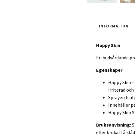
INFORMATION
Happy Skin
En hudvårdande pr
Egenskaper
Happy Skin -
irriterad och
Sprayen hjälp
Innehåller p
Happy Skin Sp
Bruksanvisning:
S
eller brukar få kl