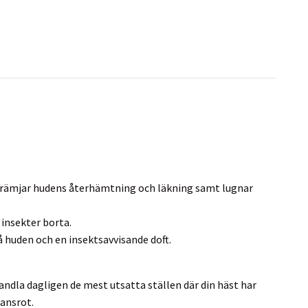
m främjar hudens återhämtning och läkning samt lugnar
 insekter borta.
 huden och en insektsavvisande doft.
ndla dagligen de mest utsatta ställen där din häst har
vansrot.