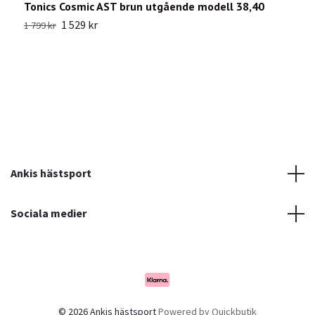
Tonics Cosmic AST brun utgående modell 38,40
T
1 529 kr
1 799 kr
4
Ankis hästsport
Sociala medier
© 2026 Ankis hästsport
Powered by Quickbutik