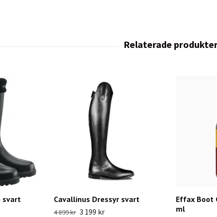
 svart
Cavallinus Dressyr svart
Effax Boot 
ml
3 199 kr
4 899 kr