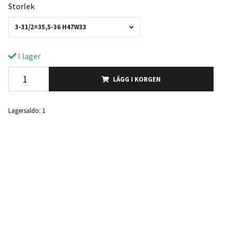
Storlek
3-31/2=35,5-36 H47W33
I lager
LÄGG I KORGEN
Lagersaldo:
1