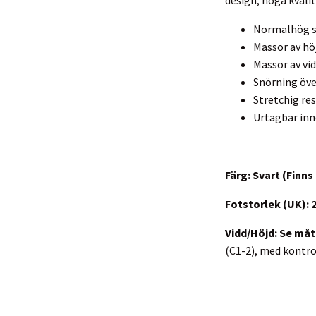
Normalhög s
Massor av höj
Massor av vid
Snörning över
Stretchig re
Urtagbar inn
Färg: Svart (Finn
Fotstorlek (UK): 2
Vidd/Höjd: Se måt
(C1-2), med kontrol