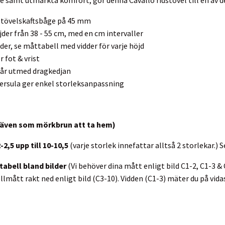
tövelskaftsbåge på 45 mm
der från 38 - 55 cm, med en cm intervaller
der, se måttabell med vidder för varje höjd
 fot & vrist
sår utmed dragkedjan
ersula ger enkel storleksanpassning
s även som mörkbrun att ta hem)
-2,5 upp till 10-10,5
(varje storlek innefattar alltså 2 storlekar.) 
tabell bland bilder
(Vi behöver dina mått enligt bild C1-2, C1-3 &
lmått rakt ned enligt bild (C3-10). Vidden (C1-3) mäter du på vida