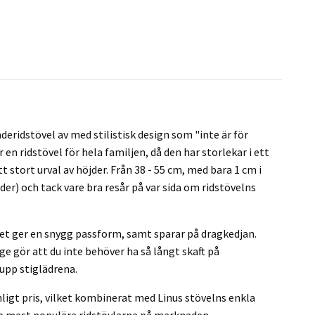
deridstövel av med stilistisk design som "inte är för
n ridstövel för hela familjen, då den har storlekar i ett
t stort urval av höjder. Från 38 - 55 cm, med bara 1 cm i
lder) och tack vare bra resår på var sida om ridstövelns
et ger en snygg passform, samt sparar på dragkedjan.
e gör att du inte behöver ha så långt skaft på
 upp stiglädrena.
nligt pris, vilket kombinerat med Linus stövelns enkla
 de mest populära ridstövlarna på marknaden.