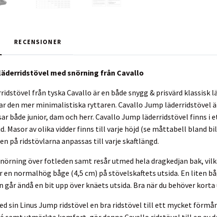
RECENSIONER
läderridstövel med snörning från Cavallo
idstövel från tyska Cavallo är en både snygg & prisvärd klassisk lä
 den mer minimalistiska ryttaren. Cavallo Jump läderridstövel är e
ar både junior, dam och herr. Cavallo Jump läderridstövel finns i et
d. Masor av olika vidder finns till varje höjd (se måttabell bland bi
en på ridstövlarna anpassas till varje skaftlängd.
nörning över fotleden samt resår utmed hela dragkedjan bak, vilk
 en normalhög båge (4,5 cm) på stövelskaftets utsida. En liten båg
n går ändå en bit upp över knäets utsida. Bra när du behöver korta
ed sin Linus Jump ridstövel en bra ridstövel till ett mycket förmå
té samt utmärkta komfort, gör denna Cavallo ridstövel till en av