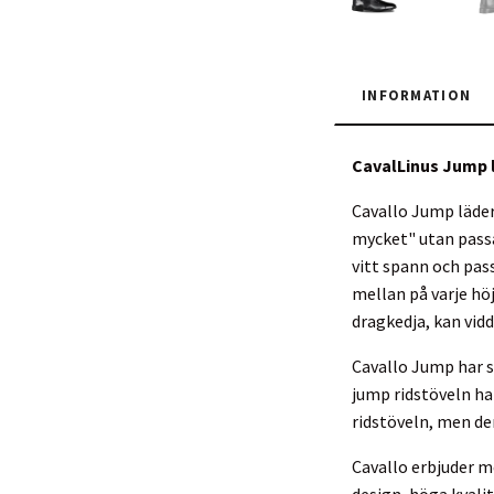
INFORMATION
CavalLinus Jump 
Cavallo Jump läderr
mycket" utan passar
vitt spann och pass
mellan på varje höj
dragkedja, kan vidd
Cavallo Jump har s
jump ridstöveln har
ridstöveln, men de
Cavallo erbjuder m
design, höga kvali