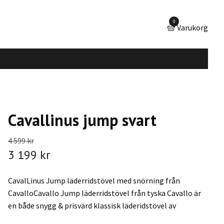
0
Varukorg
Cavallinus jump svart
4 599 kr
3 199 kr
CavalLinus Jump läderridstövel med snörning från
CavalloCavallo Jump läderridstövel från tyska Cavallo är
en både snygg & prisvärd klassisk läderidstövel av