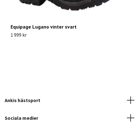
E
Equipage Lugano vinter svart
8
1 999 kr
Ankis hästsport
Sociala medier