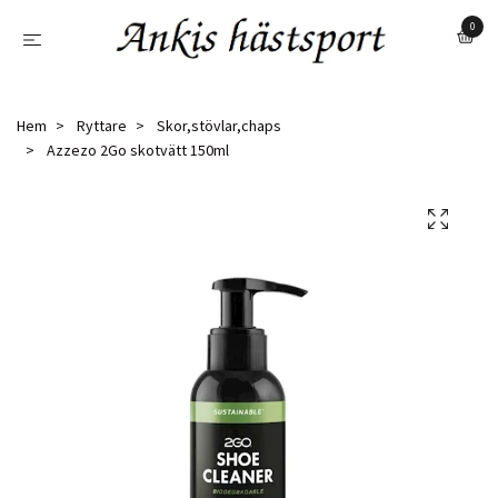
0
Hem
Ryttare
Skor,stövlar,chaps
Azzezo 2Go skotvätt 150ml