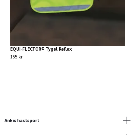
EQUI-FLECTOR® Tygel Reflex
A
155 kr
5
Ankis hästsport