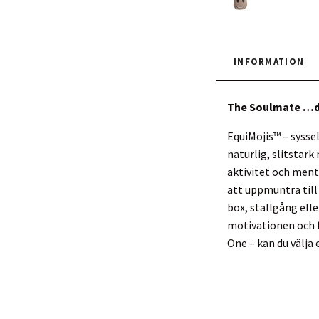
INFORMATION
The Soulmate …din 
EquiMojis™ – syssel
naturlig, slitstark
aktivitet och menta
att uppmuntra till
box, stallgång elle
motivationen och f
One – kan du välja 