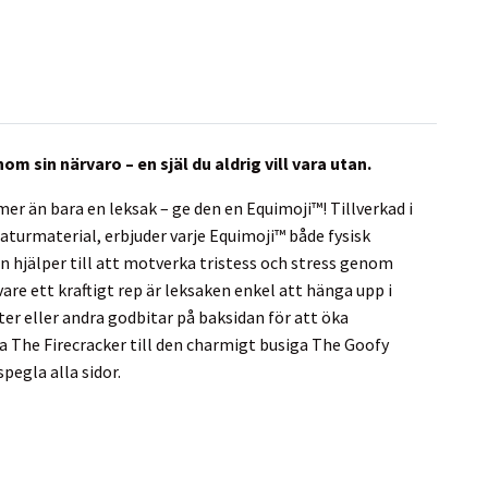
 sin närvaro – en själ du aldrig vill vara utan.
er än bara en leksak – ge den en Equimoji™! Tillverkad i
naturmaterial, erbjuder varje Equimoji™ både fysisk
en hjälper till att motverka tristess och stress genom
are ett kraftigt rep är leksaken enkel att hänga upp i
tter eller andra godbitar på baksidan för att öka
a The Firecracker till den charmigt busiga The Goofy
pegla alla sidor.