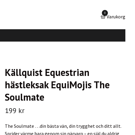
0
Varukorg
Källquist Equestrian
hästleksak EquiMojis The
Soulmate
199 kr
The Soulmate …din bästa vän, din trygghet och ditt allt.
Sprider värme bara genom sin närvaro – en själ du aldrig