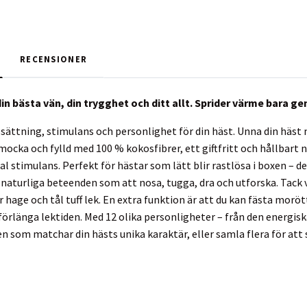
RECENSIONER
bästa vän, din trygghet och ditt allt. Sprider värme bara genom
sättning, stimulans och personlighet för din häst. Unna din häst m
 mocka och fylld med 100 % kokosfibrer, ett giftfritt och hållbart 
l stimulans. Perfekt för hästar som lätt blir rastlösa i boxen – d
 naturliga beteenden som att nosa, tugga, dra och utforska. Tack v
r hage och tål tuff lek. En extra funktion är att du kan fästa morö
örlänga lektiden. Med 12 olika personligheter – från den energisk
en som matchar din hästs unika karaktär, eller samla flera för att s