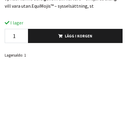
vill vara utan.EquiMojis™ – sysselsättning, st
I lager
LÄGG I KORGEN
Lagersaldo:
1