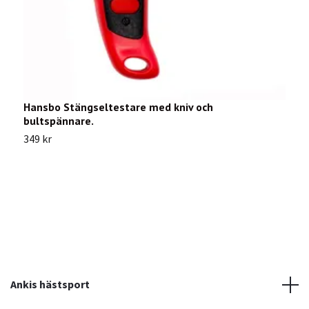
Hansbo Stängseltestare med kniv och
H
bultspännare.
2
349 kr
Ankis hästsport