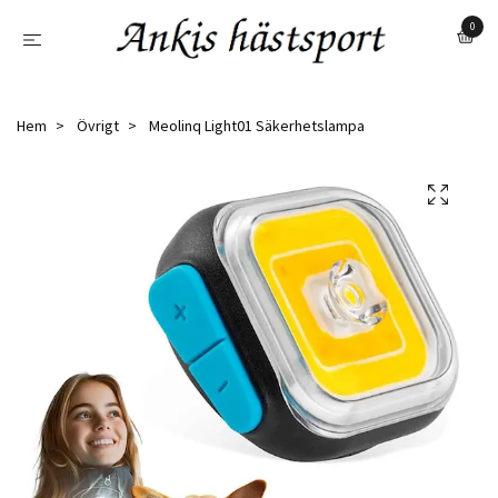
0
Hem
Övrigt
Meolinq Light01 Säkerhetslampa