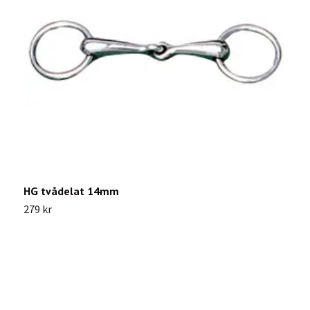
HG tvådelat 14mm
R
279 kr
3