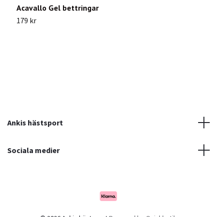
Acavallo Gel bettringar
S
179 kr
1
Ankis hästsport
Sociala medier