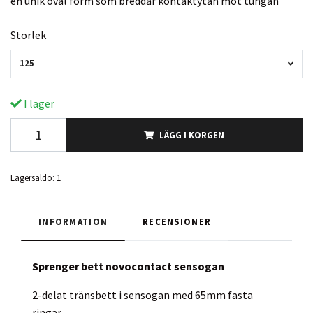
en unik oval form som breddar kontaktytan mot tungan
Storlek
125
I lager
LÄGG I KORGEN
Lagersaldo:
1
INFORMATION
RECENSIONER
Sprenger bett novocontact sensogan
2-delat tränsbett i sensogan med 65mm fasta
ringar