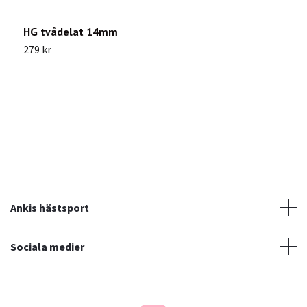
HG tvådelat 14mm
S
1
279 kr
2
Ankis hästsport
Sociala medier