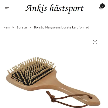
0
Hem
Borstar
Borstiq Man/svans borste kardformad