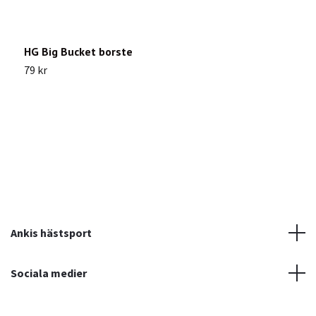
HG Big Bucket borste
M
79 kr
1
Ankis hästsport
Sociala medier