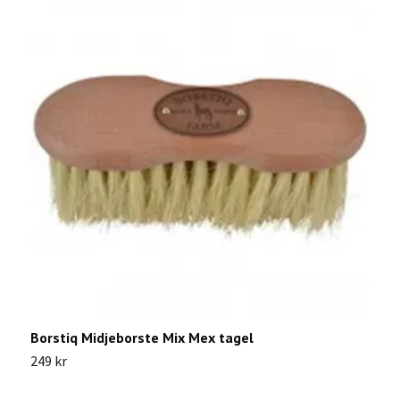
Borstiq Midjeborste Mix Mex tagel
P
249 kr
2