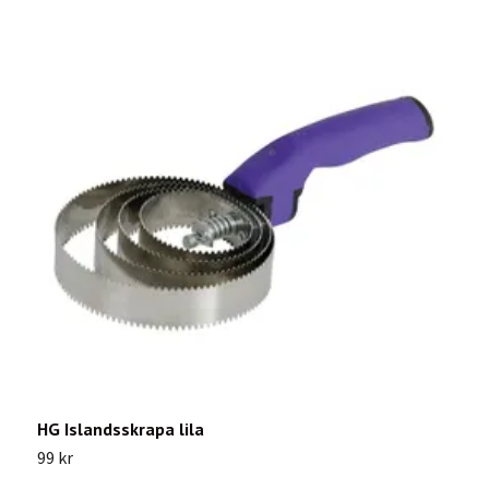
HG Islandsskrapa lila
H
99 kr
2