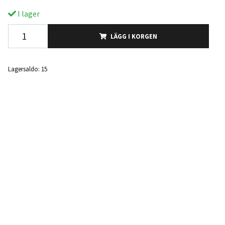
I lager
LÄGG I KORGEN
Lagersaldo:
15