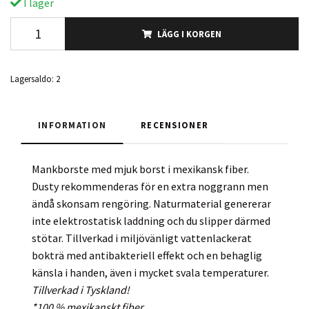
I lager
LÄGG I KORGEN
Lagersaldo:
2
INFORMATION
RECENSIONER
Mankborste med mjuk borst i mexikansk fiber.
Dusty rekommenderas för en extra noggrann men
ändå skonsam rengöring.
Naturmaterial genererar
inte elektrostatisk laddning och du slipper därmed
stötar. Tillverkad i miljövänligt vattenlackerat
bokträ med antibakteriell effekt och en behaglig
känsla i handen, även i mycket svala temperaturer.
Tillverkad i Tyskland!
*100 % mexikanskt fiber