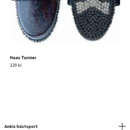
M
Haas Turnier
2
229 kr
Ankis hästsport