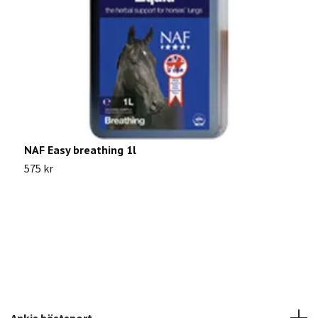
NAF Easy breathing 1l
L
575 kr
9
Ankis hästsport