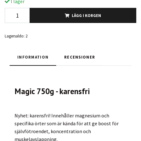
I lager
LÄGG I KORGEN
Lagersaldo:
2
INFORMATION
RECENSIONER
Magic 750g - karensfri
Nyhet: karensfri! Innehåller magnesium och
specifika örter som är kända för att ge boost för
självfötroendet, koncentration och
muskelavslappning.