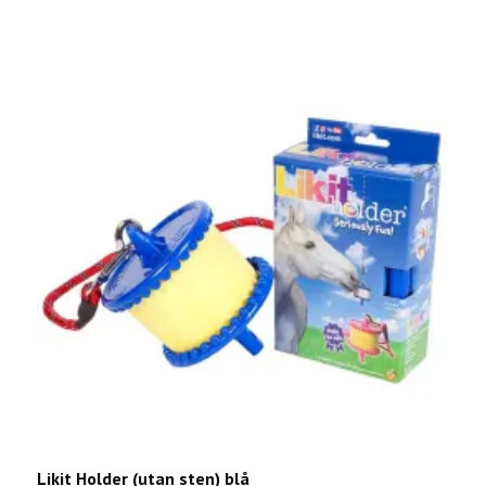
Likit Holder (utan sten) blå
B