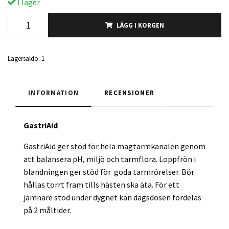
I lager
LÄGG I KORGEN
Lagersaldo:
1
INFORMATION
RECENSIONER
GastriAid
GastriAid ger stöd för hela magtarmkanalen genom
att balansera pH, miljö och tarmflora. Loppfrön i
blandningen ger stöd för goda tarmrörelser. Bör
hållas torrt fram tills hästen ska äta. För ett
jämnare stöd under dygnet kan dagsdosen fördelas
på 2 måltider.