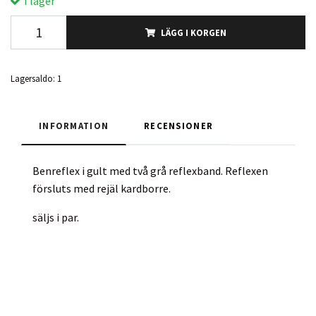
I lager
LÄGG I KORGEN
Lagersaldo:
1
INFORMATION
RECENSIONER
Benreflex i gult med två grå reflexband. Reflexen
försluts med rejäl kardborre.
säljs i par.