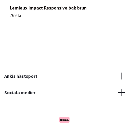
Lemieux Impact Responsive bak brun
B
769 kr
Sl
Ankis hästsport
Sociala medier