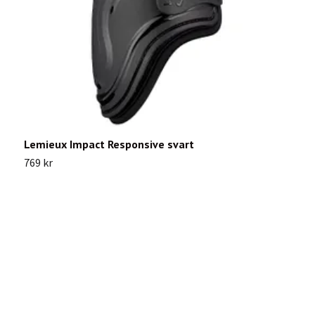
Lemieux Impact Responsive svart
L
769 kr
1