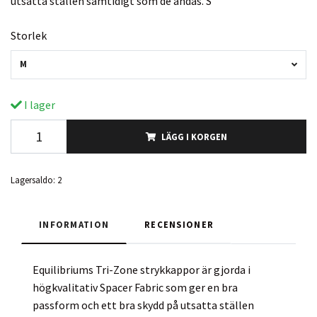
utsatta ställen samtidigt som de andas. S
Storlek
M
I lager
LÄGG I KORGEN
Lagersaldo:
2
INFORMATION
RECENSIONER
Equilibriums Tri-Zone strykkappor är gjorda i
högkvalitativ Spacer Fabric som ger en bra
passform och ett bra skydd på utsatta ställen