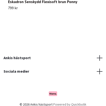
Eskadron Senskydd Flexisoft brun Ponny
E
799 kr
9
Ankis hästsport
Sociala medier
© 2026 Ankis hästsport
Powered by Quickbutik