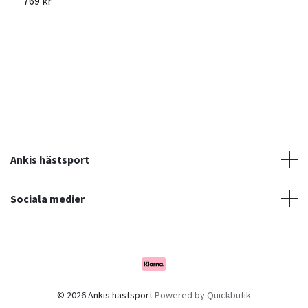
769 kr
6
Ankis hästsport
Sociala medier
© 2026 Ankis hästsport
Powered by Quickbutik