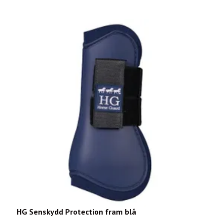
HG Senskydd Protection fram blå
L