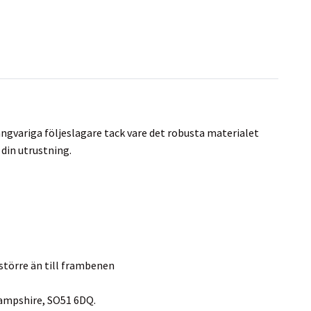
ngvariga följeslagare tack vare det robusta materialet
din utrustning.
större än till frambenen
ampshire, SO51 6DQ.