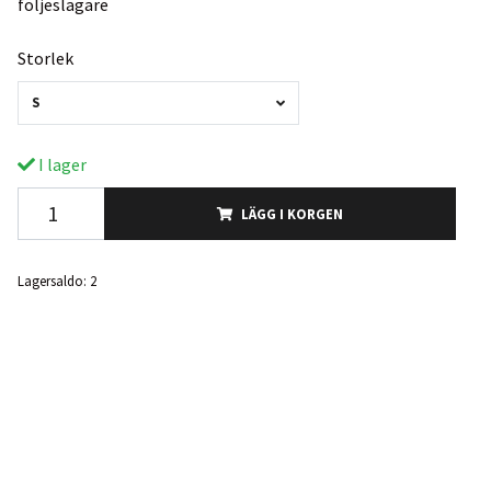
följeslagare
Storlek
S
I lager
LÄGG I KORGEN
Lagersaldo:
2