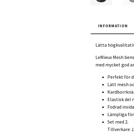
INFORMATION
Lätta högkvalitati
LeMieux Mesh bensk
med mycket god and
Perfekt för 
Lätt mesh o
Kardborrknäp
Elastisk del
Fodrad insid
Lämpliga för
Set med 2.
Tillverkare: