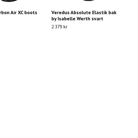
bon Air XC boots
Veredus Absolute Elastik bak
by Isabelle Werth svart
2 379 kr