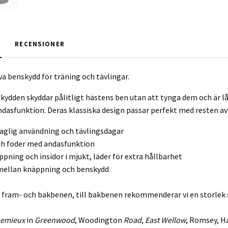
RECENSIONER
va benskydd för träning och tävlingar.
ydden skyddar pålitligt hästens ben utan att tynga dem och är lå
asfunktion. Deras klassiska design passar perfekt med resten av 
daglig användning och tävlingsdagar
ch foder med andasfunktion
pning och insidor i mjukt, läder för extra hållbarhet
 mellan knäppning och benskydd
a
 fram- och bakbenen, till bakbenen rekommenderar vi en storlek 
Lemieux
in
Greenwood
, Woodington
Road
,
East Wellow
, Romsey, H