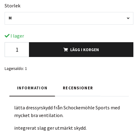
Storlek
M
I lager
LÄGG I KORGEN
Lagersaldo:
1
INFORMATION
RECENSIONER
lätta dressyrskydd från Schockemöhle Sports med
mycket bra ventilation.
integrerat slag ger utmärkt skydd.