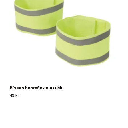
B´seen benreflex elastisk
L
49 kr
1