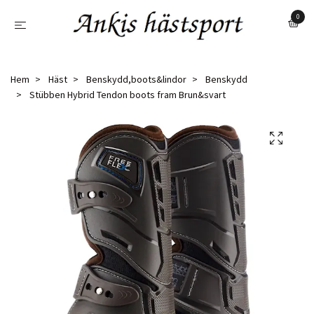
0
Hem
Häst
Benskydd,boots&lindor
Benskydd
Stübben Hybrid Tendon boots fram Brun&svart