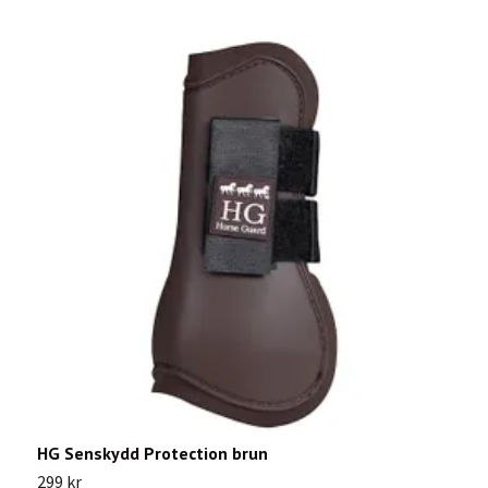
HG Senskydd Protection brun
L
299 kr
1