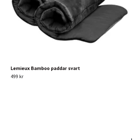
Lemieux Bamboo paddar svart
E
499 kr
3