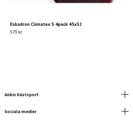
Eskadron Climatex S 4pack 45x32
L
579 kr
4
Ankis hästsport
Sociala medier