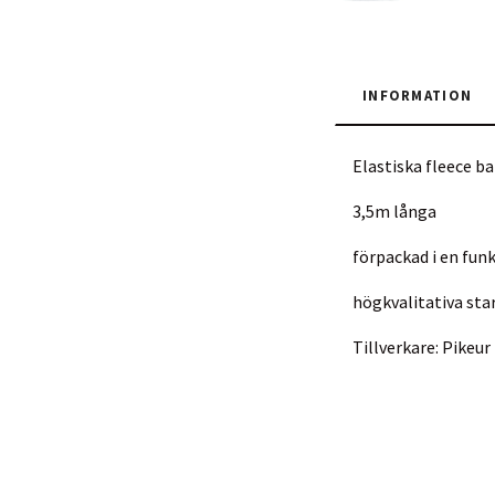
INFORMATION
Elastiska fleece b
3,5m långa
förpackad i en fun
högkvalitativa sta
Tillverkare: Pike