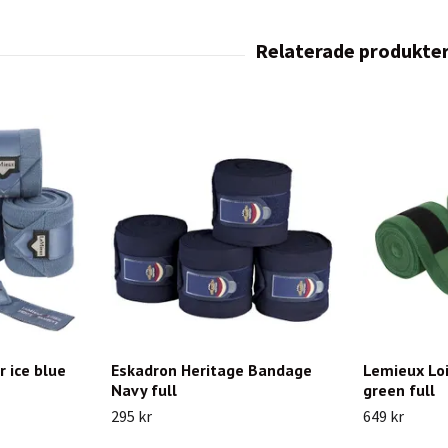
r ice blue
Eskadron Heritage Bandage
Lemieux Loi
Navy full
green full
295 kr
649 kr