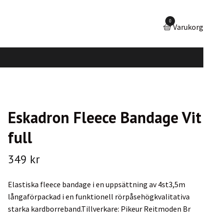
0
Varukorg
Eskadron Fleece Bandage Vit
full
349 kr
Elastiska fleece bandage i en uppsättning av 4st3,5m
långaförpackad i en funktionell rörpåsehögkvalitativa
starka kardborreband.Tillverkare: Pikeur Reitmoden Br