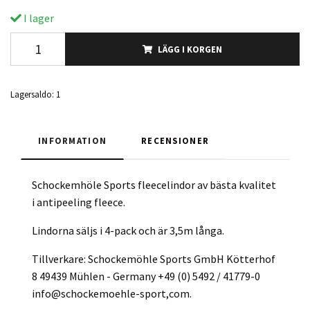
I lager
LÄGG I KORGEN
Lagersaldo:
1
INFORMATION
RECENSIONER
Schockemhöle Sports fleecelindor av bästa kvalitet
i antipeeling fleece.
Lindorna säljs i 4-pack och är 3,5m långa.
Tillverkare: Schockemöhle Sports GmbH Kötterhof
8 49439 Mühlen - Germany +49 (0) 5492 / 41779-0
info@schockemoehle-sport,com.