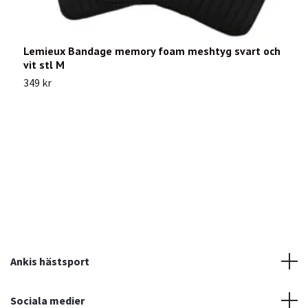
Lemieux Bandage memory foam meshtyg svart och
vit stl M
349 kr
E
3
Ankis hästsport
Sociala medier