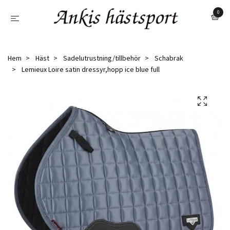
0
Hem
Häst
Sadelutrustning/tillbehör
Schabrak
Lemieux Loire satin dressyr,hopp ice blue full