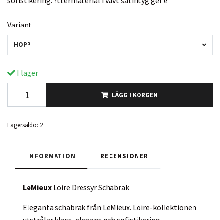
sofistikering. Yttermaterial i vävt satintyg ger e
Variant
HOPP
I lager
LÄGG I KORGEN
Lagersaldo:
2
INFORMATION
RECENSIONER
LeMieux
Loire Dressyr Schabrak
Eleganta schabrak från LeMieux. Loire-kollektionen
utstrålar klass, elegans och sofistikering.