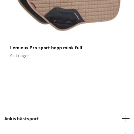
Lemieux Pro sport hopp mink full
S
7
Slut i lager
Ankis hästsport