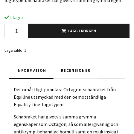
logotypen. Schabraket har givetvis samma grymma egen
I lager
LÄGG I KORGEN
Lagersaldo:
1
INFORMATION
RECENSIONER
Det omåttligt populära Octagon-schabraket från
Equiline utsmyckad med den oemotståndliga
Equality Line-logotypen.
Schabraket har givetvis samma grymma
egenskaper som Octagon, så som allergivänlig och
antikrymp-behandlad bomull samt en mjuk insida i