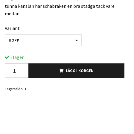
tunna känslan har schabraken en bra stadga tack vare
mellan
Variant
HOPP
I lager
LÄGG I KORGEN
Lagersaldo:
1