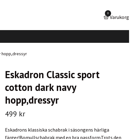
0
Varukorg
y hopp,dressyr
Eskadron Classic sport
cotton dark navy
hopp,dressyr
499 kr
Eskadrons klassiska schabrak i säsongens härliga
färger!Bomullschabrak med en bra passform.Trots den