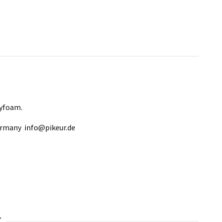
lyfoam.
Germany
info@pikeur.de