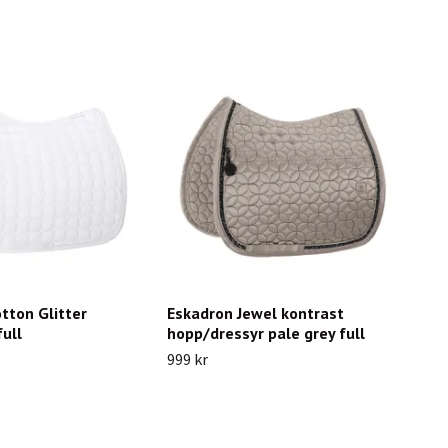
tton Glitter
Eskadron Jewel kontrast
full
hopp/dressyr pale grey full
999 kr