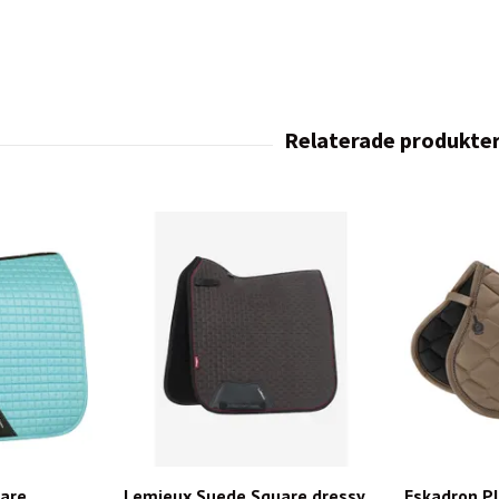
are
Lemieux Suede Square dressy
Eskadron P