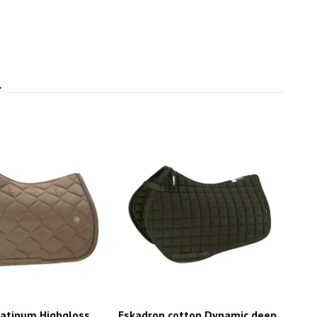
latinum Highgloss
Eskadron cotton Dynamic deep