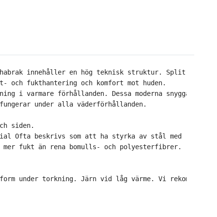
habrak innehåller en hög teknisk struktur. Split-nivå 3D
t- och fukthantering och komfort mot huden.
ning i varmare förhållanden. Dessa moderna snygga schabr
fungerar under alla väderförhållanden. 
ch siden.    
ial Ofta beskrivs som att ha styrka av stål med 
 mer fukt än rena bomulls- och polyesterfibrer. 
form under torkning. Järn vid låg värme. Vi rekommendera