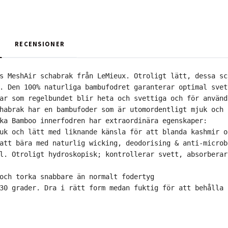
RECENSIONER
s MeshAir schabrak från LeMieux. Otroligt lätt, dessa sc
. Den 100% naturliga bambufodret garanterar optimal svet
ar som regelbundet blir heta och svettiga och för använd
habrak har en bambufoder som är utomordentligt mjuk och 
ka Bamboo innerfodren har extraordinära egenskaper: 

uk och lätt med liknande känsla för att blanda kashmir o
att bära med naturlig wicking, deodorising & anti-microb
l. 
Otroligt hydroskopisk; kontrollerar svett, absorberar
och torka snabbare än normalt fodertyg 

30 grader. Dra i rätt form medan fuktig för att behålla 