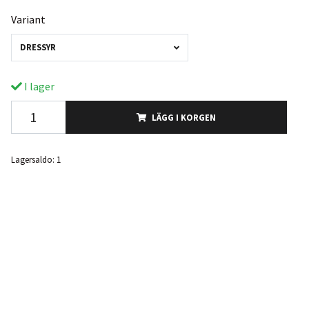
Variant
DRESSYR
I lager
LÄGG I KORGEN
Lagersaldo:
1