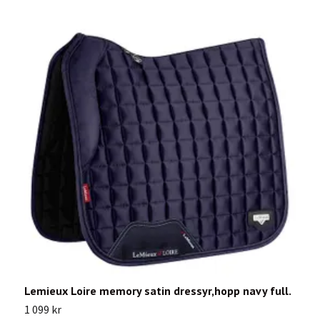
Lemieux Loire memory satin dressyr,hopp navy full.
L
1 099 kr
1