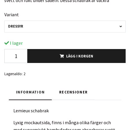
svett och fukt under sadeln. Dessa schabrak är vackra
Variant
DRESSYR
I lager
LÄGG I KORGEN
Lagersaldo:
2
INFORMATION
RECENSIONER
Lemieux schabrak
Lyxig mockautsida, finns i många olika färger och
med supermjukt bambufoder som absorberar svett