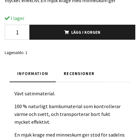
mycket effektivt.En mjuk krage med minneskum ger
I lager
LÄGG I KORGEN
Lagersaldo:
1
INFORMATION
RECENSIONER
Vävt satinmaterial.
100 % naturligt bambumaterial som kontrollerar
värme och svett, och transporterar bort fukt
mycket effektivt.
En mjuk krage med minneskum ger stöd för sadelns