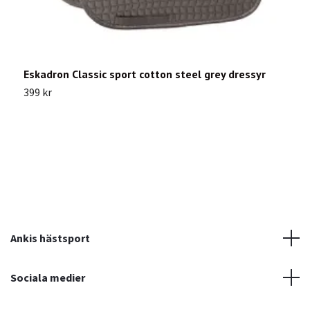
Eskadron Classic sport cotton steel grey dressyr
I
399 kr
6
Ankis hästsport
Sociala medier