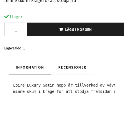
minne skum i krage för att stödja fra
I lager
LÄGG I KORGEN
Lagersaldo:
1
INFORMATION
RECENSIONER
Loire Luxury Satin hopp är tillverkad av vävt sati
minne skum i krage för att stödja framsidan av sad