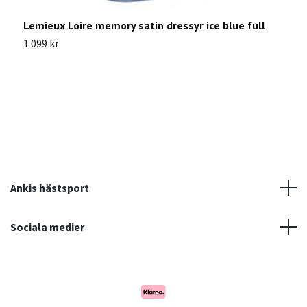
Lemieux Loire memory satin dressyr ice blue full
L
1 099 kr
8
Ankis hästsport
Sociala medier